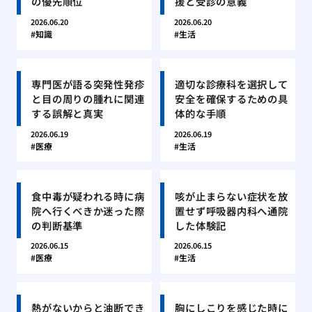
の優先順位
援と受診の意義
2026.06.20
2026.06.20
知識
生活
専門医が語る突発性発疹
適切な診療科を選択して
と目の周りの腫れに関連
安全を確保するための具
する誤解と真実
体的な手順
2026.06.19
2026.06.19
医療
生活
食中毒が疑われる時に病
咳が止まらない症状を放
院へ行くべきか迷った際
置せず呼吸器内科へ通院
の判断基準
した体験記
2026.06.15
2026.06.15
医療
生活
熱がないからと油断でき
胸にしこりを感じた時に