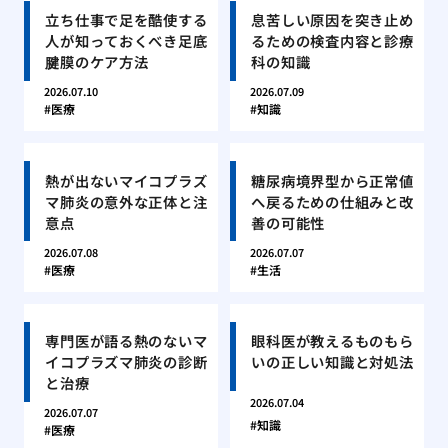
立ち仕事で足を酷使する
息苦しい原因を突き止め
人が知っておくべき足底
るための検査内容と診療
腱膜のケア方法
科の知識
2026.07.10
2026.07.09
医療
知識
熱が出ないマイコプラズ
糖尿病境界型から正常値
マ肺炎の意外な正体と注
へ戻るための仕組みと改
意点
善の可能性
2026.07.08
2026.07.07
医療
生活
専門医が語る熱のないマ
眼科医が教えるものもら
イコプラズマ肺炎の診断
いの正しい知識と対処法
と治療
2026.07.04
2026.07.07
知識
医療