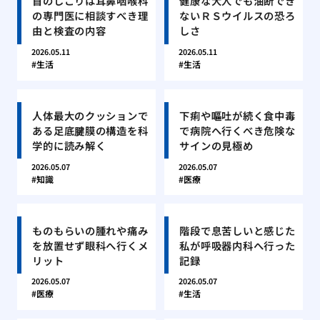
首のしこりは耳鼻咽喉科
健康な大人でも油断でき
の専門医に相談すべき理
ないＲＳウイルスの恐ろ
由と検査の内容
しさ
2026.05.11
2026.05.11
生活
生活
人体最大のクッションで
下痢や嘔吐が続く食中毒
ある足底腱膜の構造を科
で病院へ行くべき危険な
学的に読み解く
サインの見極め
2026.05.07
2026.05.07
知識
医療
ものもらいの腫れや痛み
階段で息苦しいと感じた
を放置せず眼科へ行くメ
私が呼吸器内科へ行った
リット
記録
2026.05.07
2026.05.07
医療
生活