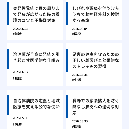
突発性発疹で目の周りま
しびれや頭痛を伴うむち
で発疹が広がった時の看
うちで脳神経外科を検討
護のコツと不機嫌対策
する基準
2026.06.05
2026.06.04
知識
医療
溶連菌が全身に発疹を引
足裏の健康を守るための
き起こす医学的な仕組み
正しい靴選びと効果的な
ストレッチの習慣
2026.06.02
2026.05.31
知識
生活
自治体病院の定義と地域
職場での感染拡大を防ぐ
医療を支える公的な使命
熱なし肺炎への適切な対
応
2026.05.30
2026.05.30
医療
医療