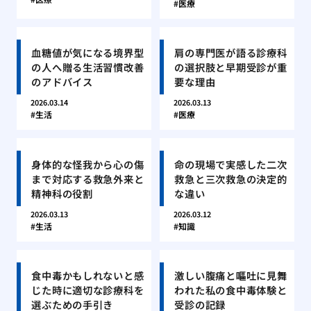
医療
血糖値が気になる境界型
肩の専門医が語る診療科
の人へ贈る生活習慣改善
の選択肢と早期受診が重
のアドバイス
要な理由
2026.03.14
2026.03.13
生活
医療
身体的な怪我から心の傷
命の現場で実感した二次
まで対応する救急外来と
救急と三次救急の決定的
精神科の役割
な違い
2026.03.13
2026.03.12
生活
知識
食中毒かもしれないと感
激しい腹痛と嘔吐に見舞
じた時に適切な診療科を
われた私の食中毒体験と
選ぶための手引き
受診の記録