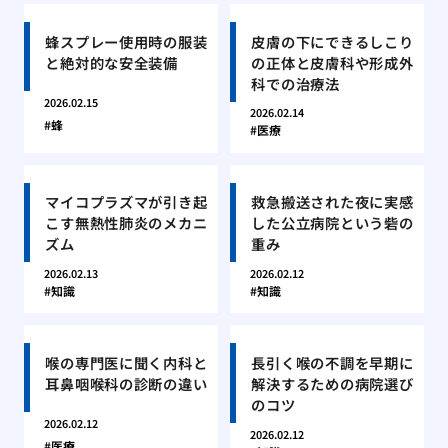
蜂スプレー使用時の服装
皮膚の下にできるしこり
と絶対的な安全装備
の正体と皮膚科や形成外
科での治療法
2026.02.15
2026.02.14
蜂
医療
マイコプラズマが引き起
救急搬送された夜に実感
こす無熱性肺炎のメカニ
した公立病院という砦の
ズム
重み
2026.02.13
2026.02.12
知識
知識
喉の専門医に聞く内科と
長引く喉の不調を早期に
耳鼻咽喉科の診断の違い
解決するための病院選び
のコツ
2026.02.12
2026.02.12
医療