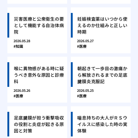
災害医療と公衆衛生の要
妊娠検査薬はいつから使
として機能する自治体病
えるのか仕組みと正しい
院
時期
2026.05.28
2026.05.27
知識
医療
喉に異物感がある時に疑
朝起きて一歩目の激痛か
うべき意外な原因と診療
ら解放されるまでの足底
科
腱膜炎克服記
2026.05.26
2026.05.25
医療
医療
足底腱膜が担う衝撃吸収
喘息持ちの大人がＲＳウ
の役割と炎症が起きる原
イルスに感染した時の実
因と対策
体験