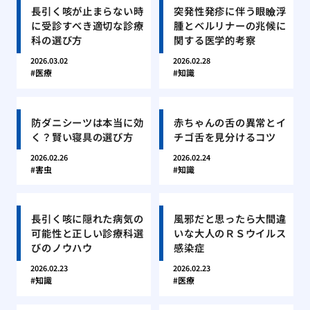
長引く咳が止まらない時
突発性発疹に伴う眼瞼浮
に受診すべき適切な診療
腫とベルリナーの兆候に
科の選び方
関する医学的考察
2026.03.02
2026.02.28
医療
知識
防ダニシーツは本当に効
赤ちゃんの舌の異常とイ
く？賢い寝具の選び方
チゴ舌を見分けるコツ
2026.02.26
2026.02.24
害虫
知識
長引く咳に隠れた病気の
風邪だと思ったら大間違
可能性と正しい診療科選
いな大人のＲＳウイルス
びのノウハウ
感染症
2026.02.23
2026.02.23
知識
医療