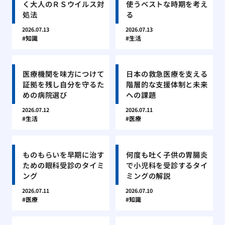
く大人のＲＳウイルス対
使うベストな時期を考え
処法
る
2026.07.13
2026.07.13
知識
生活
医療機関を味方につけて
日本の救急医療を支える
証拠を残し自分を守るた
階層的な支援体制と未来
めの病院選び
への課題
2026.07.12
2026.07.11
生活
医療
ものもらいを早期に治す
何度も吐く子供の胃腸炎
ための眼科受診のタイミ
で小児科を受診するタイ
ング
ミングの解説
2026.07.11
2026.07.10
医療
知識