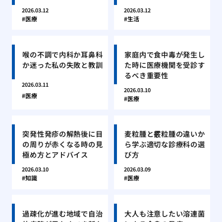
2026.03.12
2026.03.12
医療
生活
喉の不調で内科か耳鼻科
家庭内で食中毒が発生し
か迷った私の失敗と教訓
た時に医療機関を受診す
るべき重要性
2026.03.11
2026.03.10
医療
医療
突発性発疹の解熱後に目
麦粒腫と霰粒腫の違いか
の周りが赤くなる時の見
ら学ぶ適切な診療科の選
極め方とアドバイス
び方
2026.03.10
2026.03.09
知識
医療
過疎化が進む地域で自治
大人も注意したい溶連菌