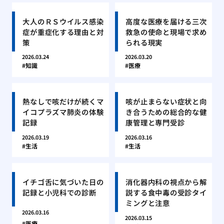
大人のＲＳウイルス感染
高度な医療を届ける三次
症が重症化する理由と対
救急の使命と現場で求め
策
られる現実
2026.03.24
2026.03.20
知識
医療
熱なしで咳だけが続くマ
咳が止まらない症状と向
イコプラズマ肺炎の体験
き合うための総合的な健
記録
康管理と専門受診
2026.03.19
2026.03.16
生活
生活
イチゴ舌に気づいた日の
消化器内科の視点から解
記録と小児科での診断
説する食中毒の受診タイ
ミングと注意
2026.03.16
2026.03.15
医療