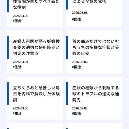
体病院が果たすべき新た
による全身の発疹
な役割
2026.03.08
2026.03.09
医療
医療
産婦人科医が語る妊娠検
首の痛みだけではないむ
査薬の適切な使用時期と
ちうちの多様な症状と受
判定の注意点
診の目安
2026.03.07
2026.03.06
生活
医療
立ちくらみと息苦しい毎
症状の種類から判断する
日を内科で解決した体験
喉のトラブルの適切な通
談
院先
2026.03.06
2026.03.02
生活
医療