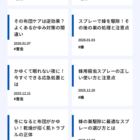
その布団ケアは逆効果？
スプレーで蜂を駆除！そ
よくあるかゆみ対策の間
の後の巣の処理と注意点
違い
2026.01.03
2026.01.07
蜂
害虫
かゆくて眠れない夜に！
蜂用殺虫スプレーの正し
今すぐできる応急処置と
い使い方と注意点
は
2025.12.20
2025.12.21
蜂
害虫
冬になると布団がかゆ
蜂の巣駆除に最適なスプ
い！乾燥が招く肌トラブ
レーの選び方とは
ルの正体