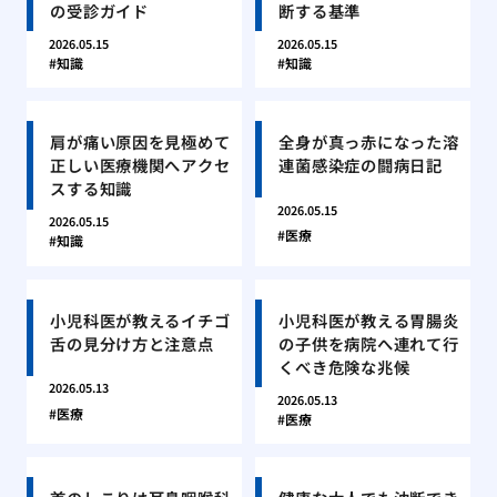
の受診ガイド
断する基準
2026.05.15
2026.05.15
知識
知識
肩が痛い原因を見極めて
全身が真っ赤になった溶
正しい医療機関へアクセ
連菌感染症の闘病日記
スする知識
2026.05.15
2026.05.15
医療
知識
小児科医が教えるイチゴ
小児科医が教える胃腸炎
舌の見分け方と注意点
の子供を病院へ連れて行
くべき危険な兆候
2026.05.13
2026.05.13
医療
医療