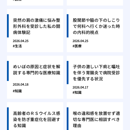
突然の肩の激痛に悩み整
股関節や脇の下のしこり
形外科を受診した私の闘
で何科へ行くか迷った時
病体験記
の内科的視点
2026.04.25
2026.04.25
生活
医療
めいぼの原因と症状を解
子供の激しい下痢と嘔吐
説する専門的な医療知識
を伴う胃腸炎で病院受診
を優先する状況
2026.04.18
2026.04.17
知識
知識
高齢者のＲＳウイルス感
喉の違和感を放置せず適
染を防ぎ重症化を回避す
切な専門医に相談すべき
る知識
理由