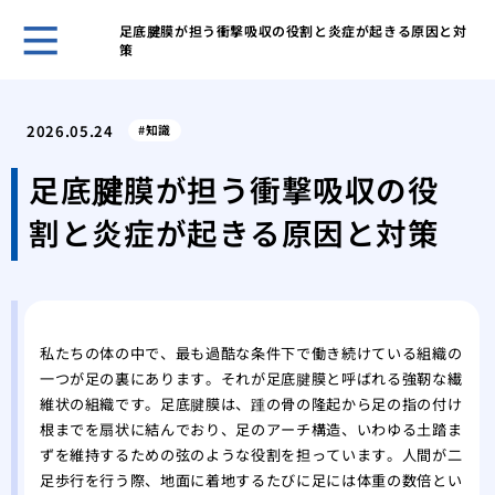
足底腱膜が担う衝撃吸収の役割と炎症が起きる原因と対
策
ホー
彼の
2026.05.24
知識
手術
自分
足底腱膜が担う衝撃吸収の役
悪化
割と炎症が起きる原因と対策
粉瘤
と注
顔に
にす
肺炎
私たちの体の中で、最も過酷な条件下で働き続けている組織の
「非
一つが足の裏にあります。それが足底腱膜と呼ばれる強靭な繊
ただ
維状の組織です。足底腱膜は、踵の骨の隆起から足の指の付け
で微
根までを扇状に結んでおり、足のアーチ構造、いわゆる土踏ま
高齢
ずを維持するための弦のような役割を担っています。人間が二
し厳
足歩行を行う際、地面に着地するたびに足には体重の数倍とい