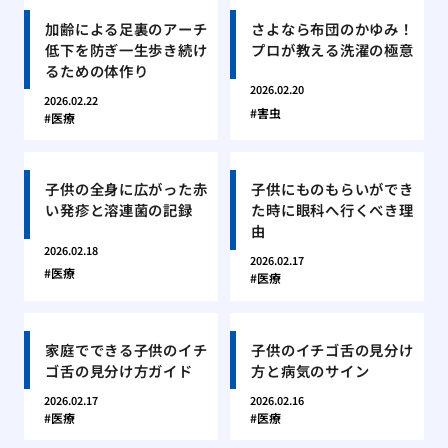
加齢による足裏のアーチ
さよなら布団のかゆみ！
低下を防ぎ一生歩き続け
プロが教える洗濯の極意
るための体作り
2026.02.20
2026.02.22
害虫
医療
子供の全身に広がった赤
子供にものもらいができ
い発疹と溶連菌の記録
た時に眼科へ行くべき理
由
2026.02.18
2026.02.17
医療
医療
家庭でできる子供のイチ
子供のイチゴ舌の見分け
ゴ舌の見分け方ガイド
方と病気のサイン
2026.02.17
2026.02.16
医療
医療