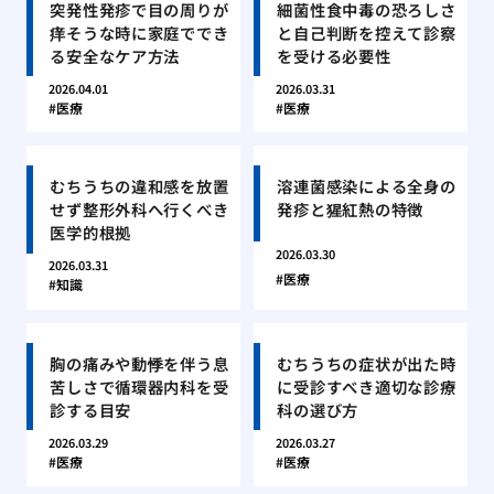
突発性発疹で目の周りが
細菌性食中毒の恐ろしさ
痒そうな時に家庭ででき
と自己判断を控えて診察
る安全なケア方法
を受ける必要性
2026.04.01
2026.03.31
医療
医療
むちうちの違和感を放置
溶連菌感染による全身の
せず整形外科へ行くべき
発疹と猩紅熱の特徴
医学的根拠
2026.03.30
2026.03.31
医療
知識
胸の痛みや動悸を伴う息
むちうちの症状が出た時
苦しさで循環器内科を受
に受診すべき適切な診療
診する目安
科の選び方
2026.03.29
2026.03.27
医療
医療