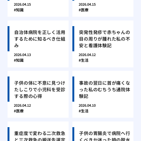
2026.04.15
2026.04.15
知識
医療
自治体病院を正しく活用
突発性発疹で赤ちゃんの
するために知るべき仕組
目の周りが腫れた私の不
み
安と看護体験記
2026.04.13
2026.04.12
知識
生活
子供の体に不意に見つけ
事故の翌日に首が痛くな
たしこりで小児科を受診
った私のむちうち通院体
する際の心得
験記
2026.04.12
2026.04.10
医療
生活
重症度で変わる二次救急
子供の胃腸炎で病院へ行
と三次救急の搬送先選定
くべきか迷った時の脱水