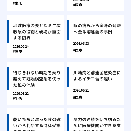
生活
医療
地域医療の要となる二次
喉の痛みから全身の発疹
救急の役割と現場が直面
へ至る溶連菌の事例
する限界
2026.06.23
2026.06.24
医療
医療
待ちきれない時期を乗り
川崎病と溶連菌感染症に
越えて妊娠検査薬を使っ
よるイチゴ舌の違い
た私の体験
2026.06.21
2026.06.22
医療
生活
乾いた咳と湿った咳の違
暴力の連鎖を断ち切るた
いから判断する何科受診
めに医療機関ができる支