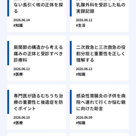
ない長引く咳の正体を探
乳腺外科を受診した私の
る
実録記録
2026.06.14
2026.06.12
知識
生活
肩関節の構造から考える
二次救急と三次救急の役
痛みの正体と受診すべき
割分担と重要性を正しく
診療科
理解する
2026.06.12
2026.06.12
医療
知識
専門医が語るむちうち治
感染性胃腸炎の子供を病
療の重要性と後遺症を防
院へ連れて行くか悩む親
ぐポイント
に向けた助言
2026.06.10
2026.06.09
医療
知識