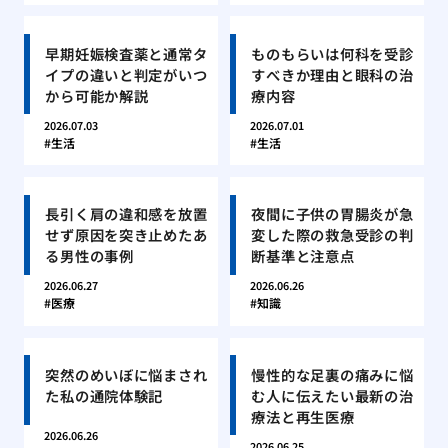
早期妊娠検査薬と通常タ
ものもらいは何科を受診
イプの違いと判定がいつ
すべきか理由と眼科の治
から可能か解説
療内容
2026.07.03
2026.07.01
生活
生活
長引く肩の違和感を放置
夜間に子供の胃腸炎が急
せず原因を突き止めたあ
変した際の救急受診の判
る男性の事例
断基準と注意点
2026.06.27
2026.06.26
医療
知識
突然のめいぼに悩まされ
慢性的な足裏の痛みに悩
た私の通院体験記
む人に伝えたい最新の治
療法と再生医療
2026.06.26
2026.06.25