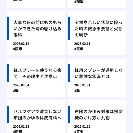
知識
大事な日の前にものもら
突然息苦しい状態に陥っ
いができた時の駆け込み
た時の救急車要請と受診
眼科
の判断
2026.02.12
2026.02.11
医療
医療
蜂スプレーを使うなら夜
蜂用スプレーが通用しな
間！その理由と注意点
い危険な状況とは
2026.02.04
2026.01.31
蜂
蜂
セルフケアで改善しない
布団のかゆみ対策は掃除
布団のかゆみは皮膚科へ
機のかけ方が九割
2026.01.23
2026.01.15
医療
害虫