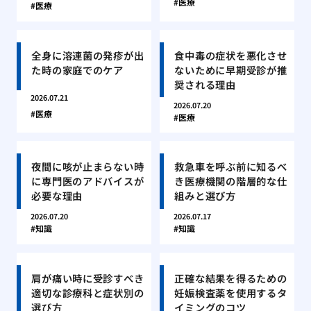
医療
医療
全身に溶連菌の発疹が出
食中毒の症状を悪化させ
た時の家庭でのケア
ないために早期受診が推
奨される理由
2026.07.21
2026.07.20
医療
医療
夜間に咳が止まらない時
救急車を呼ぶ前に知るべ
に専門医のアドバイスが
き医療機関の階層的な仕
必要な理由
組みと選び方
2026.07.20
2026.07.17
知識
知識
肩が痛い時に受診すべき
正確な結果を得るための
適切な診療科と症状別の
妊娠検査薬を使用するタ
選び方
イミングのコツ