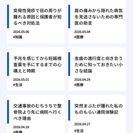
突発性発疹で目の周りが
肩の痛みから隠れた病気
腫れる原因と保護者が知
を見逃さないための専門
るべき対処法
医の助言
2026.05.06
2026.05.04
知識
医療
予兆を感じてから妊娠検
虫歯の進行度と向き合う
査薬を手にするまでの心
ために知っておきたい小
構えと時期
さな結論
2026.05.01
2026.04.29
生活
医療
交通事故のむちうちで整
突然まぶたが腫れた私の
骨院より先に病院へ行く
ものもらい通院体験記
べき理由
2026.04.27
2026.04.28
生活
医療