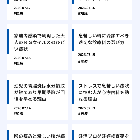
2026.07.17
2026.07.16
医療
知識
家族内感染で判明した大
息苦しい時に受診すべき
人のＲＳウイルスのひど
適切な診療科の選び方
い症状
2026.07.15
2026.07.15
医療
医療
幼児の胃腸炎は水分摂取
ストレスで息苦しい症状
が鍵であり早期受診が回
に悩む人が心療内科を訪
復を早める理由
ねる理由
2026.07.14
2026.07.13
知識
医療
喉の痛みと激しい咳が続
妊活ブログ妊娠検査薬を