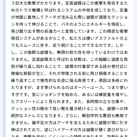
う巨大な衝撃がかかります。足底腱膜はこの衝撃を吸収するた
めのトラス機構と呼ばれるシステムの中核を成しており、足裏
が地面に着地してアーチが沈み込む際に腱膜が適度なテンショ
ンを持って伸びることで、バネのようにエネルギーを吸収し、
再び蹴り出す際の前進力へと変換しています。この精密な衝撃
吸収システムがあるからこそ、私たちは硬いアスファルトの上
でもスムーズに歩き、走り続けることができるのです。しか
し、この強靭な腱膜も、無限の耐久性を持っているわけではあ
りません。足底腱膜炎と呼ばれる状態は、この組織に過度な負
担が繰り返し加わることで、腱膜の付着部である踵の骨付近に
微細な断裂が生じ、それが修復される前に再び損傷することを
繰り返すことで慢性的な炎症に陥る疾患です。原因は多岐にわ
たりますが、まず挙げられるのはオーバーユース、つまり使い
すぎです。急にジョギングを始めた、あるいは練習量を増やし
たアスリートによく見られます。また、長時間の立ち仕事や、
クッション性の極めて低い靴を履き続けることも、腱膜への持
続的なストレスとなります。さらに、解剖学的な要因も無視で
きません。偏平足の方はアーチを支えるために腱膜が常に引き
伸ばされており、逆にハイアーチの方は腱膜が硬く遊びがない
ため、衝撃を逃がしにくいという特性があります。加齢も大き