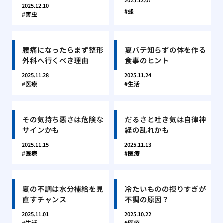
2025.12.07
2025.12.10
蜂
害虫
腰痛になったらまず整形
夏バテ知らずの体を作る
外科へ行くべき理由
食事のヒント
2025.11.28
2025.11.24
医療
生活
その気持ち悪さは危険な
だるさと吐き気は自律神
サインかも
経の乱れかも
2025.11.15
2025.11.13
医療
医療
夏の不調は水分補給を見
冷たいものの摂りすぎが
直すチャンス
不調の原因？
2025.11.01
2025.10.22
生活
医療