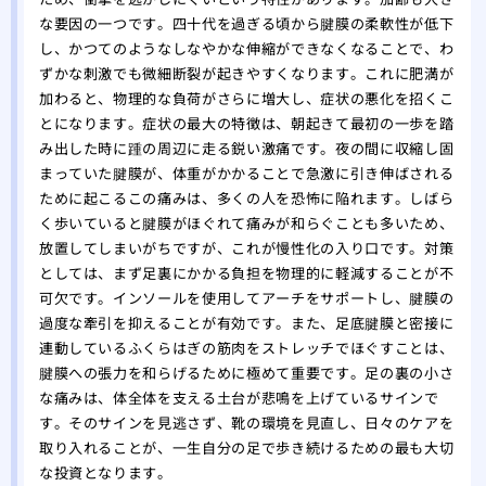
な要因の一つです。四十代を過ぎる頃から腱膜の柔軟性が低下
し、かつてのようなしなやかな伸縮ができなくなることで、わ
ずかな刺激でも微細断裂が起きやすくなります。これに肥満が
加わると、物理的な負荷がさらに増大し、症状の悪化を招くこ
とになります。症状の最大の特徴は、朝起きて最初の一歩を踏
み出した時に踵の周辺に走る鋭い激痛です。夜の間に収縮し固
まっていた腱膜が、体重がかかることで急激に引き伸ばされる
ために起こるこの痛みは、多くの人を恐怖に陥れます。しばら
く歩いていると腱膜がほぐれて痛みが和らぐことも多いため、
放置してしまいがちですが、これが慢性化の入り口です。対策
としては、まず足裏にかかる負担を物理的に軽減することが不
可欠です。インソールを使用してアーチをサポートし、腱膜の
過度な牽引を抑えることが有効です。また、足底腱膜と密接に
連動しているふくらはぎの筋肉をストレッチでほぐすことは、
腱膜への張力を和らげるために極めて重要です。足の裏の小さ
な痛みは、体全体を支える土台が悲鳴を上げているサインで
す。そのサインを見逃さず、靴の環境を見直し、日々のケアを
取り入れることが、一生自分の足で歩き続けるための最も大切
な投資となります。