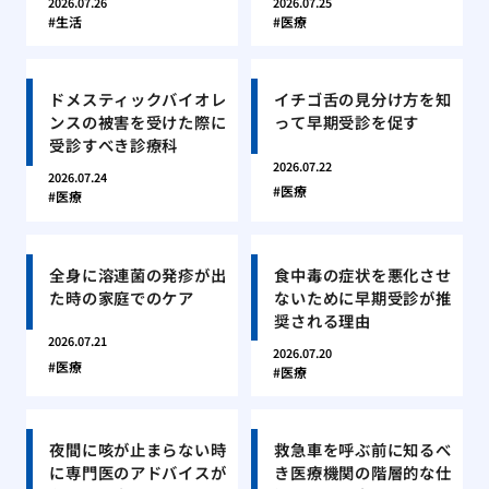
2026.07.26
2026.07.25
生活
医療
ドメスティックバイオレ
イチゴ舌の見分け方を知
ンスの被害を受けた際に
って早期受診を促す
受診すべき診療科
2026.07.22
2026.07.24
医療
医療
全身に溶連菌の発疹が出
食中毒の症状を悪化させ
た時の家庭でのケア
ないために早期受診が推
奨される理由
2026.07.21
2026.07.20
医療
医療
夜間に咳が止まらない時
救急車を呼ぶ前に知るべ
に専門医のアドバイスが
き医療機関の階層的な仕