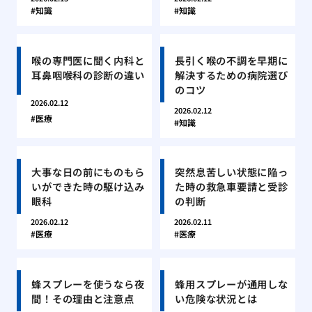
知識
知識
喉の専門医に聞く内科と
長引く喉の不調を早期に
耳鼻咽喉科の診断の違い
解決するための病院選び
のコツ
2026.02.12
2026.02.12
医療
知識
大事な日の前にものもら
突然息苦しい状態に陥っ
いができた時の駆け込み
た時の救急車要請と受診
眼科
の判断
2026.02.12
2026.02.11
医療
医療
蜂スプレーを使うなら夜
蜂用スプレーが通用しな
間！その理由と注意点
い危険な状況とは