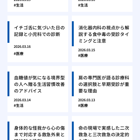
生活
生活
イチゴ舌に気づいた日の
消化器内科の視点から解
記録と小児科での診断
説する食中毒の受診タイ
ミングと注意
2026.03.16
2026.03.15
医療
医療
血糖値が気になる境界型
肩の専門医が語る診療科
の人へ贈る生活習慣改善
の選択肢と早期受診が重
のアドバイス
要な理由
2026.03.14
2026.03.13
生活
医療
身体的な怪我から心の傷
命の現場で実感した二次
まで対応する救急外来と
救急と三次救急の決定的