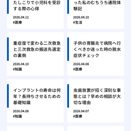
たしこりで小児科を受診
った私のむちうち通院体
する際の心得
験記
2026.04.12
2026.04.10
医療
生活
重症度で変わる二次救急
子供の胃腸炎で病院へ行
と三次救急の搬送先選定
くべきか迷った時の脱水
の裏側
症状チェック
2026.04.10
2026.04.08
知識
医療
インプラントの寿命は何
虫歯放置が招く深刻な事
年？長持ちさせるための
態とは？早めの相談が大
基礎知識
切な理由
2026.04.08
2026.04.07
知識
医療