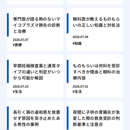
専門医が語る熱のないマ
眼科医が教えるものもら
イコプラズマ肺炎の診断
いの正しい知識と対処法
と治療
2026.07.04
2026.07.07
知識
医療
早期妊娠検査薬と通常タ
ものもらいは何科を受診
イプの違いと判定がいつ
すべきか理由と眼科の治
から可能か解説
療内容
2026.07.03
2026.07.01
生活
生活
長引く肩の違和感を放置
夜間に子供の胃腸炎が急
せず原因を突き止めたあ
変した際の救急受診の判
る男性の事例
断基準と注意点