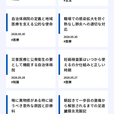
生活
自治体病院の定義と地域
職場での感染拡大を防ぐ
医療を支える公的な使命
熱なし肺炎への適切な対
応
2026.05.30
2026.05.30
医療
医療
災害医療と公衆衛生の要
妊娠検査薬はいつから使
として機能する自治体病
えるのか仕組みと正しい
院
時期
2026.05.28
2026.05.27
知識
医療
喉に異物感がある時に疑
朝起きて一歩目の激痛か
うべき意外な原因と診療
ら解放されるまでの足底
科
腱膜炎克服記