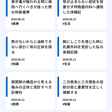
食中毒が疑われる時に病
咳が止まらない症状を放
院へ行くべきか迷った際
置せず呼吸器内科へ通院
の判断基準
した体験記
2026.06.15
2026.06.15
医療
生活
熱がないからと油断でき
胸にしこりを感じた時に
ない長引く咳の正体を探
乳腺外科を受診した私の
る
実録記録
2026.06.14
2026.06.12
知識
生活
肩関節の構造から考える
二次救急と三次救急の役
痛みの正体と受診すべき
割分担と重要性を正しく
診療科
理解する
2026.06.12
2026.06.12
医療
知識