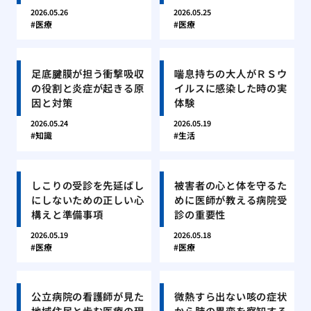
2026.05.26
2026.05.25
医療
医療
足底腱膜が担う衝撃吸収
喘息持ちの大人がＲＳウ
の役割と炎症が起きる原
イルスに感染した時の実
因と対策
体験
2026.05.24
2026.05.19
知識
生活
しこりの受診を先延ばし
被害者の心と体を守るた
にしないための正しい心
めに医師が教える病院受
構えと準備事項
診の重要性
2026.05.19
2026.05.18
医療
医療
公立病院の看護師が見た
微熱すら出ない咳の症状
地域住民と歩む医療の現
から肺の異変を察知する