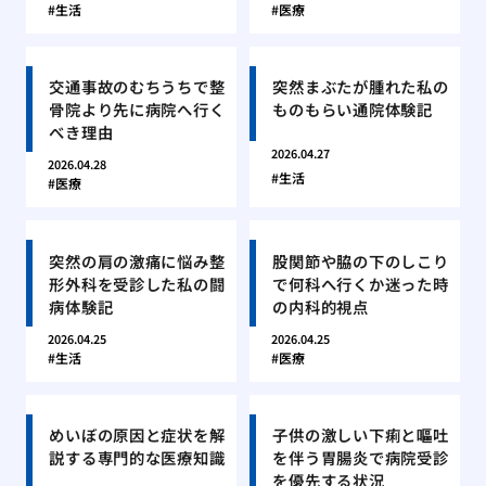
生活
医療
交通事故のむちうちで整
突然まぶたが腫れた私の
骨院より先に病院へ行く
ものもらい通院体験記
べき理由
2026.04.27
2026.04.28
生活
医療
突然の肩の激痛に悩み整
股関節や脇の下のしこり
形外科を受診した私の闘
で何科へ行くか迷った時
病体験記
の内科的視点
2026.04.25
2026.04.25
生活
医療
めいぼの原因と症状を解
子供の激しい下痢と嘔吐
説する専門的な医療知識
を伴う胃腸炎で病院受診
を優先する状況