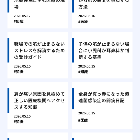
場
方法
2026.05.17
2026.05.16
知識
医療
職場での咳が止まらない
子供の咳が止まらない場
ストレスを解消するため
合に小児科か耳鼻科か判
の受診ガイド
断する基準
2026.05.15
2026.05.15
知識
知識
肩が痛い原因を見極めて
全身が真っ赤になった溶
正しい医療機関へアクセ
連菌感染症の闘病日記
スする知識
2026.05.15
2026.05.15
医療
知識