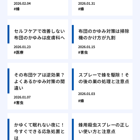
2026.02.04
2026.01.31
蜂
蜂
セルフケアで改善しない
布団のかゆみ対策は掃除
布団のかゆみは皮膚科へ
機のかけ方が九割
2026.01.23
2026.01.15
医療
害虫
その布団ケアは逆効果？
スプレーで蜂を駆除！そ
よくあるかゆみ対策の間
の後の巣の処理と注意点
違い
2026.01.03
2026.01.07
蜂
害虫
かゆくて眠れない夜に！
蜂用殺虫スプレーの正し
今すぐできる応急処置と
い使い方と注意点
は