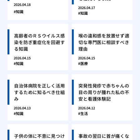
2026.04.18
2026.04.17
知識
知識
高齢者のＲＳウイルス感
喉の違和感を放置せず適
染を防ぎ重症化を回避す
切な専門医に相談すべき
る知識
理由
2026.04.15
2026.04.15
知識
医療
自治体病院を正しく活用
突発性発疹で赤ちゃんの
するために知るべき仕組
目の周りが腫れた私の不
み
安と看護体験記
2026.04.13
2026.04.12
知識
生活
子供の体に不意に見つけ
事故の翌日に首が痛くな