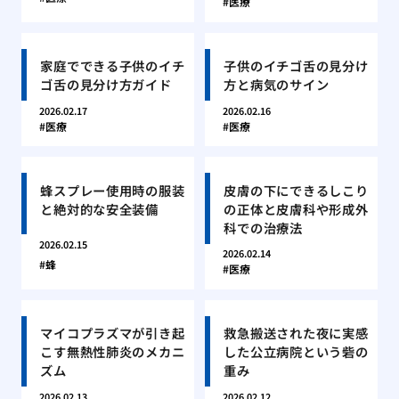
医療
家庭でできる子供のイチ
子供のイチゴ舌の見分け
ゴ舌の見分け方ガイド
方と病気のサイン
2026.02.17
2026.02.16
医療
医療
蜂スプレー使用時の服装
皮膚の下にできるしこり
と絶対的な安全装備
の正体と皮膚科や形成外
科での治療法
2026.02.15
2026.02.14
蜂
医療
マイコプラズマが引き起
救急搬送された夜に実感
こす無熱性肺炎のメカニ
した公立病院という砦の
ズム
重み
2026.02.13
2026.02.12