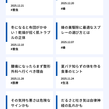
2025.12.20
2025.12.21
蜂
害虫
冬になると布団がかゆ
蜂の巣駆除に最適なスプ
い！乾燥が招く肌トラブ
レーの選び方とは
ルの正体
2025.12.07
2025.12.10
蜂
害虫
腰痛になったらまず整形
夏バテ知らずの体を作る
外科へ行くべき理由
食事のヒント
2025.11.28
2025.11.24
医療
生活
その気持ち悪さは危険な
だるさと吐き気は自律神
サインかも
経の乱れかも