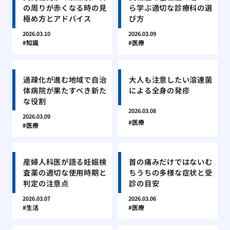
の周りが赤くなる時の見
ら学ぶ適切な診療科の選
極め方とアドバイス
び方
2026.03.10
2026.03.09
知識
医療
過疎化が進む地域で自治
大人も注意したい溶連菌
体病院が果たすべき新た
による全身の発疹
な役割
2026.03.08
2026.03.09
医療
医療
産婦人科医が語る妊娠検
首の痛みだけではないむ
査薬の適切な使用時期と
ちうちの多様な症状と受
判定の注意点
診の目安
2026.03.07
2026.03.06
生活
医療