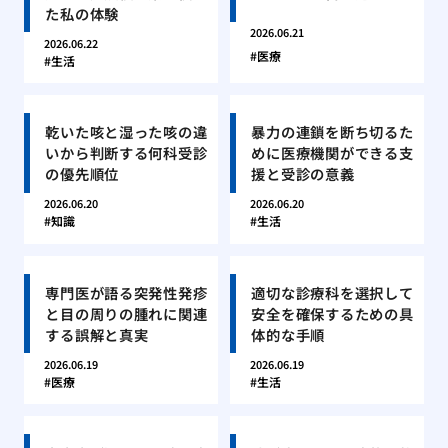
た私の体験
2026.06.21
2026.06.22
医療
生活
乾いた咳と湿った咳の違
暴力の連鎖を断ち切るた
いから判断する何科受診
めに医療機関ができる支
の優先順位
援と受診の意義
2026.06.20
2026.06.20
知識
生活
専門医が語る突発性発疹
適切な診療科を選択して
と目の周りの腫れに関連
安全を確保するための具
する誤解と真実
体的な手順
2026.06.19
2026.06.19
医療
生活