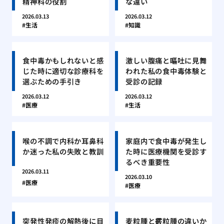
精神科の役割
な違い
2026.03.13
2026.03.12
生活
知識
食中毒かもしれないと感
激しい腹痛と嘔吐に見舞
じた時に適切な診療科を
われた私の食中毒体験と
選ぶための手引き
受診の記録
2026.03.12
2026.03.12
医療
生活
喉の不調で内科か耳鼻科
家庭内で食中毒が発生し
か迷った私の失敗と教訓
た時に医療機関を受診す
るべき重要性
2026.03.11
2026.03.10
医療
医療
突発性発疹の解熱後に目
麦粒腫と霰粒腫の違いか