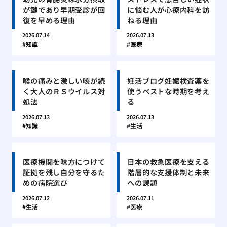
が鍵であり早期受診が回
に悩む人が心療内科を訪
復を早める理由
ねる理由
2026.07.14
2026.07.13
知識
医療
喉の痛みと激しい咳が続
妊活ブログ妊娠検査薬を
く大人のＲＳウイルス対
使うベストな時期を考え
処法
る
2026.07.13
2026.07.13
知識
生活
医療機関を味方につけて
日本の救急医療を支える
証拠を残し自分を守るた
階層的な支援体制と未来
めの病院選び
への課題
2026.07.12
2026.07.11
生活
医療