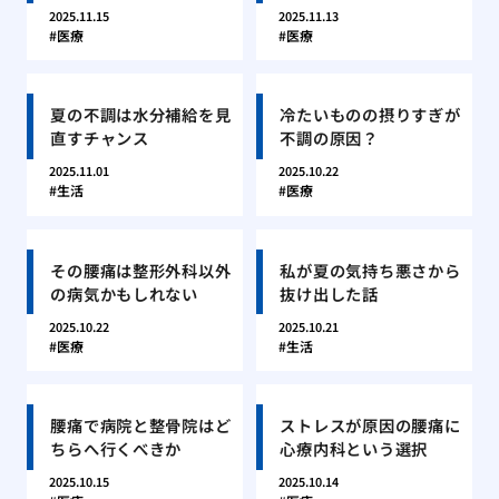
2025.11.15
2025.11.13
医療
医療
夏の不調は水分補給を見
冷たいものの摂りすぎが
直すチャンス
不調の原因？
2025.11.01
2025.10.22
生活
医療
その腰痛は整形外科以外
私が夏の気持ち悪さから
の病気かもしれない
抜け出した話
2025.10.22
2025.10.21
医療
生活
腰痛で病院と整骨院はど
ストレスが原因の腰痛に
ちらへ行くべきか
心療内科という選択
2025.10.15
2025.10.14