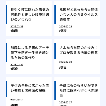
長引く咳に隠れた病気の
風邪だと思ったら大間違
可能性と正しい診療科選
いな大人のＲＳウイルス
びのノウハウ
感染症
2026.02.23
2026.02.23
知識
医療
加齢による足裏のアーチ
さよなら布団のかゆみ！
低下を防ぎ一生歩き続け
プロが教える洗濯の極意
るための体作り
2026.02.20
2026.02.22
害虫
医療
子供の全身に広がった赤
子供にものもらいができ
い発疹と溶連菌の記録
た時に眼科へ行くべき理
由
2026.02.18
2026.02.17
医療