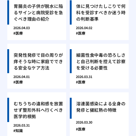
胃腸炎の子供が脱水に陥
体に見つけたしこりで何
るサインと病院受診を急
科を受診すべきか迷う時
ぐべき理由の紹介
の判断基準
2026.04.03
2026.04.02
医療
医療
突発性発疹で目の周りが
細菌性食中毒の恐ろしさ
痒そうな時に家庭ででき
と自己判断を控えて診察
る安全なケア方法
を受ける必要性
2026.04.01
2026.03.31
医療
医療
むちうちの違和感を放置
溶連菌感染による全身の
せず整形外科へ行くべき
発疹と猩紅熱の特徴
医学的根拠
2026.03.30
2026.03.31
医療
知識