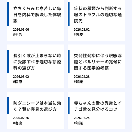
立ちくらみと息苦しい毎
症状の種類から判断する
日を内科で解決した体験
喉のトラブルの適切な通
談
院先
2026.03.06
2026.03.02
生活
医療
長引く咳が止まらない時
突発性発疹に伴う眼瞼浮
に受診すべき適切な診療
腫とベルリナーの兆候に
科の選び方
関する医学的考察
2026.03.02
2026.02.28
医療
知識
防ダニシーツは本当に効
赤ちゃんの舌の異常とイ
く？賢い寝具の選び方
チゴ舌を見分けるコツ
2026.02.26
2026.02.24
害虫
知識