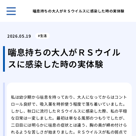
喘息持ちの大人がＲＳウイルスに感染した時の実体験
ホー
彼の
2026.05.19
生活
手術
自分
喘息持ちの大人がＲＳウイル
悪化
スに感染した時の実体験
粉瘤
と注
顔に
にす
肺炎
私は幼少期から喘息を持っており、大人になってからはコント
「非
ロール良好で、吸入薬を時折使う程度で落ち着いていました。
ただ
しかし、秋口に流行したＲＳウイルスに感染した際、私の平穏
で微
な日常は一変しました。最初は単なる風邪のつもりでしたが、
高齢
二日目には明らかに喘息の症状とは違う、胸の奥が締め付けら
し厳
れるような苦しさが始まりました。ＲＳウイルスが私の弱点で