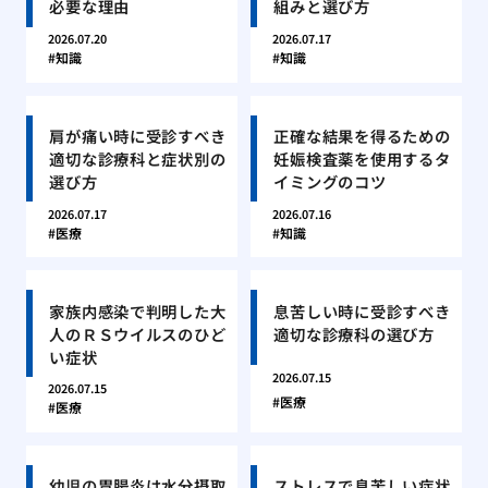
必要な理由
組みと選び方
2026.07.20
2026.07.17
知識
知識
肩が痛い時に受診すべき
正確な結果を得るための
適切な診療科と症状別の
妊娠検査薬を使用するタ
選び方
イミングのコツ
2026.07.17
2026.07.16
医療
知識
家族内感染で判明した大
息苦しい時に受診すべき
人のＲＳウイルスのひど
適切な診療科の選び方
い症状
2026.07.15
2026.07.15
医療
医療
幼児の胃腸炎は水分摂取
ストレスで息苦しい症状