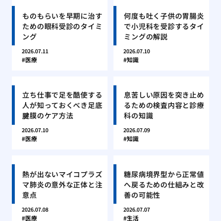
ものもらいを早期に治す
何度も吐く子供の胃腸炎
ための眼科受診のタイミ
で小児科を受診するタイ
ング
ミングの解説
2026.07.11
2026.07.10
医療
知識
立ち仕事で足を酷使する
息苦しい原因を突き止め
人が知っておくべき足底
るための検査内容と診療
腱膜のケア方法
科の知識
2026.07.10
2026.07.09
医療
知識
熱が出ないマイコプラズ
糖尿病境界型から正常値
マ肺炎の意外な正体と注
へ戻るための仕組みと改
意点
善の可能性
2026.07.08
2026.07.07
医療
生活