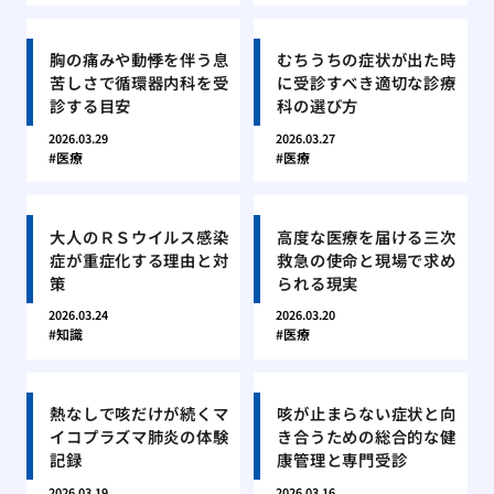
胸の痛みや動悸を伴う息
むちうちの症状が出た時
苦しさで循環器内科を受
に受診すべき適切な診療
診する目安
科の選び方
2026.03.29
2026.03.27
医療
医療
大人のＲＳウイルス感染
高度な医療を届ける三次
症が重症化する理由と対
救急の使命と現場で求め
策
られる現実
2026.03.24
2026.03.20
知識
医療
熱なしで咳だけが続くマ
咳が止まらない症状と向
イコプラズマ肺炎の体験
き合うための総合的な健
記録
康管理と専門受診
2026.03.19
2026.03.16