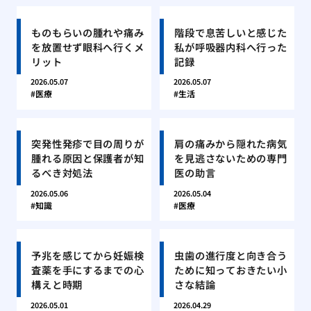
ものもらいの腫れや痛み
階段で息苦しいと感じた
を放置せず眼科へ行くメ
私が呼吸器内科へ行った
リット
記録
2026.05.07
2026.05.07
医療
生活
突発性発疹で目の周りが
肩の痛みから隠れた病気
腫れる原因と保護者が知
を見逃さないための専門
るべき対処法
医の助言
2026.05.06
2026.05.04
知識
医療
予兆を感じてから妊娠検
虫歯の進行度と向き合う
査薬を手にするまでの心
ために知っておきたい小
構えと時期
さな結論
2026.05.01
2026.04.29