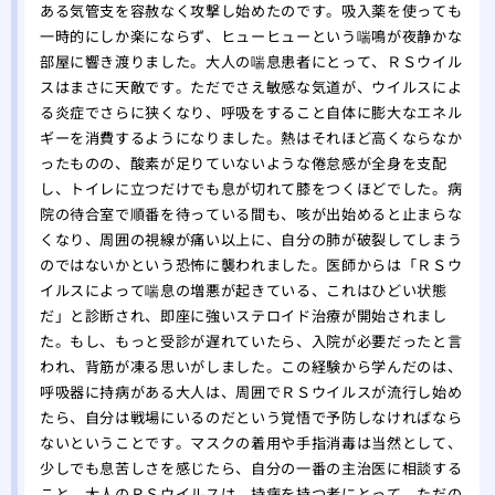
ある気管支を容赦なく攻撃し始めたのです。吸入薬を使っても
一時的にしか楽にならず、ヒューヒューという喘鳴が夜静かな
部屋に響き渡りました。大人の喘息患者にとって、ＲＳウイル
スはまさに天敵です。ただでさえ敏感な気道が、ウイルスによ
る炎症でさらに狭くなり、呼吸をすること自体に膨大なエネル
ギーを消費するようになりました。熱はそれほど高くならなか
ったものの、酸素が足りていないような倦怠感が全身を支配
し、トイレに立つだけでも息が切れて膝をつくほどでした。病
院の待合室で順番を待っている間も、咳が出始めると止まらな
くなり、周囲の視線が痛い以上に、自分の肺が破裂してしまう
のではないかという恐怖に襲われました。医師からは「ＲＳウ
イルスによって喘息の増悪が起きている、これはひどい状態
だ」と診断され、即座に強いステロイド治療が開始されまし
た。もし、もっと受診が遅れていたら、入院が必要だったと言
われ、背筋が凍る思いがしました。この経験から学んだのは、
呼吸器に持病がある大人は、周囲でＲＳウイルスが流行し始め
たら、自分は戦場にいるのだという覚悟で予防しなければなら
ないということです。マスクの着用や手指消毒は当然として、
少しでも息苦しさを感じたら、自分の一番の主治医に相談する
こと。大人のＲＳウイルスは、持病を持つ者にとって、ただの