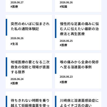
2026.06.27
2026.06.26
医療
知識
突然のめいぼに悩まされ
慢性的な足裏の痛みに悩
た私の通院体験記
む人に伝えたい最新の治
療法と再生医療
2026.06.26
2026.06.25
生活
医療
地域医療の要となる二次
喉の痛みから全身の発疹
救急の役割と現場が直面
へ至る溶連菌の事例
する限界
2026.06.23
2026.06.24
医療
医療
待ちきれない時期を乗り
川崎病と溶連菌感染症に
越えて妊娠検査薬を使っ
よるイチゴ舌の違い