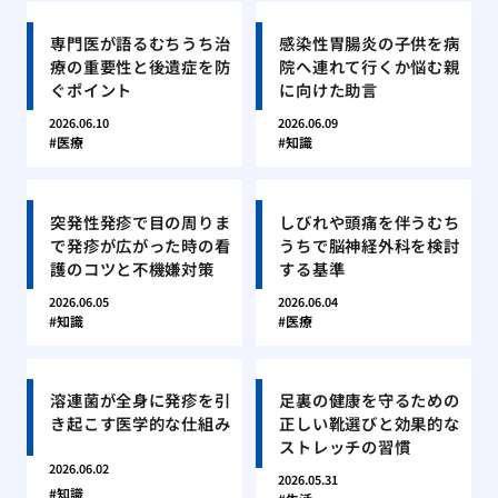
専門医が語るむちうち治
感染性胃腸炎の子供を病
療の重要性と後遺症を防
院へ連れて行くか悩む親
ぐポイント
に向けた助言
2026.06.10
2026.06.09
医療
知識
突発性発疹で目の周りま
しびれや頭痛を伴うむち
で発疹が広がった時の看
うちで脳神経外科を検討
護のコツと不機嫌対策
する基準
2026.06.05
2026.06.04
知識
医療
溶連菌が全身に発疹を引
足裏の健康を守るための
き起こす医学的な仕組み
正しい靴選びと効果的な
ストレッチの習慣
2026.06.02
2026.05.31
知識