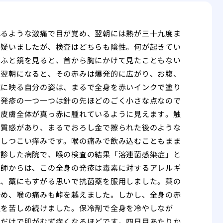
れるような激痛で目が覚め、翌朝には熱が三十九度ま
を疑いましたが、検査はどちらも陰性。何が起きてい
、ふと鏡を見ると、首から胸にかけて見たこともない
。翌朝になると、その赤みは爆発的に広がり、お腹、
鏡に映る自分の姿は、まるで全身を赤いインクで塗り
。発疹の一つ一つは針の先ほどのごく小さな点なので
は皮膚全体が真っ赤に腫れているように見えます。触
た質感があり、まるでおろし金で擦られた後のような
なしつこい痒みです。喉の痛みで飲み込むこともまま
受診した病院で、喉の検査の結果「溶連菌感染症」と
医師からは、この全身の発疹は毒素に対するアレルギ
れ、藁にもすがる思いで抗菌薬を服用しました。薬の
始め、喉の痛みも峠を越えました。しかし、全身の赤
私を苦しめ続けました。保冷剤で全身を冷やしなが
すだけで肌がむず痒くなるほどです。四日目あたりか