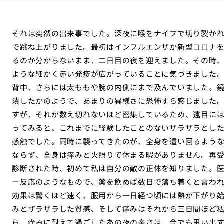
それは突然の出来事でした。深夜に喉をナイフで切り裂か
で跳ね上がりました。最初はインフルエンザか新型コロナ
るのか分からないまま、二日目の夜を迎えました。その時
ような細かく赤い発疹が広がっていることに気づきました
背中、さらには太ももや腕の内側にまで及んでいました。
潰したかのようで、あまりの異様さに恐怖すら感じました
すが、それが数え切れないほど密集しているため、遠目に
ってみると、これまでに経験したことのないザラザラとし
感触でした。同時に襲ってきたのが、全身を這い回るよう
ならず、全身は痒みと火照りで休まる暇がありません。再
診断された時、初めて私は自分の敵の正体を知りました。
ー反応のようなもので、薬を飲めば数日で落ち着くと言わ
効果は驚くほど速く、服用から一日経つ頃には熱が下がり
みとザラザラした質感、そして痒みはそれから三日間ほど
ら、痒みに耐えて過ごしたあの夜の辛さは、今でも思い出