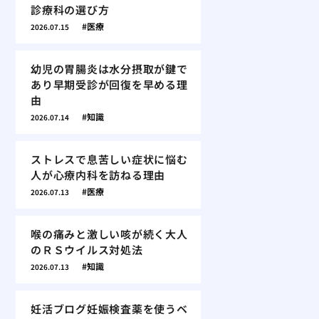
診療科の選び方
医療
2026.07.15
幼児の胃腸炎は水分摂取が鍵で
あり早期受診が回復を早める理
由
知識
2026.07.14
ストレスで息苦しい症状に悩む
人が心療内科を訪ねる理由
医療
2026.07.13
喉の痛みと激しい咳が続く大人
のＲＳウイルス対処法
知識
2026.07.13
妊活ブログ妊娠検査薬を使うベ