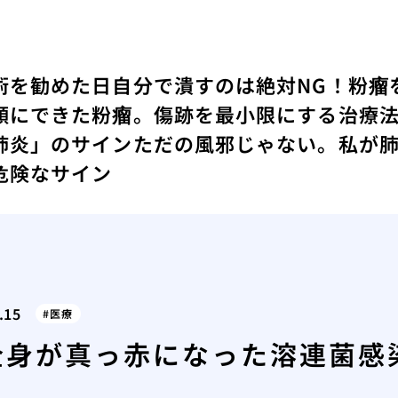
術を勧めた日
自分で潰すのは絶対NG！粉瘤
顔にできた粉瘤。傷跡を最小限にする治療
肺炎」のサイン
ただの風邪じゃない。私が
危険なサイン
.15
医療
全身が真っ赤になった溶連菌感