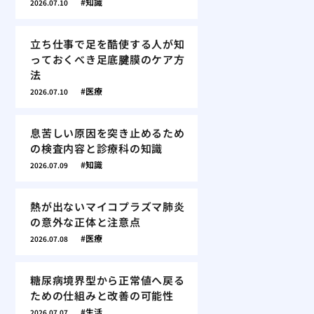
知識
2026.07.10
立ち仕事で足を酷使する人が知
っておくべき足底腱膜のケア方
法
医療
2026.07.10
息苦しい原因を突き止めるため
の検査内容と診療科の知識
知識
2026.07.09
熱が出ないマイコプラズマ肺炎
の意外な正体と注意点
医療
2026.07.08
糖尿病境界型から正常値へ戻る
ための仕組みと改善の可能性
生活
2026.07.07