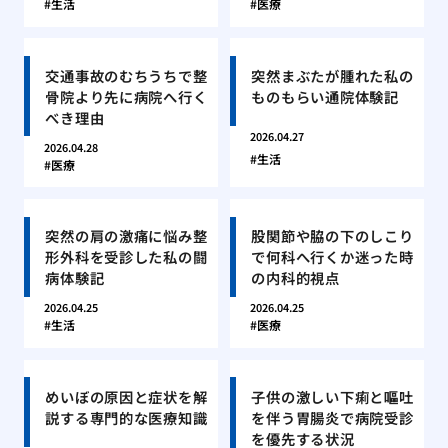
生活
医療
交通事故のむちうちで整
突然まぶたが腫れた私の
骨院より先に病院へ行く
ものもらい通院体験記
べき理由
2026.04.27
2026.04.28
生活
医療
突然の肩の激痛に悩み整
股関節や脇の下のしこり
形外科を受診した私の闘
で何科へ行くか迷った時
病体験記
の内科的視点
2026.04.25
2026.04.25
生活
医療
めいぼの原因と症状を解
子供の激しい下痢と嘔吐
説する専門的な医療知識
を伴う胃腸炎で病院受診
を優先する状況