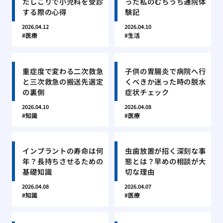
たしこりで小児科を受診
った私のむちうち通院体
する際の心得
験記
2026.04.12
2026.04.10
医療
生活
重症度で変わる二次救急
子供の胃腸炎で病院へ行
と三次救急の搬送先選定
くべきか迷った時の脱水
の裏側
症状チェック
2026.04.10
2026.04.08
知識
医療
インプラントの寿命は何
虫歯放置が招く深刻な事
年？長持ちさせるための
態とは？早めの相談が大
基礎知識
切な理由
2026.04.08
2026.04.07
知識
医療