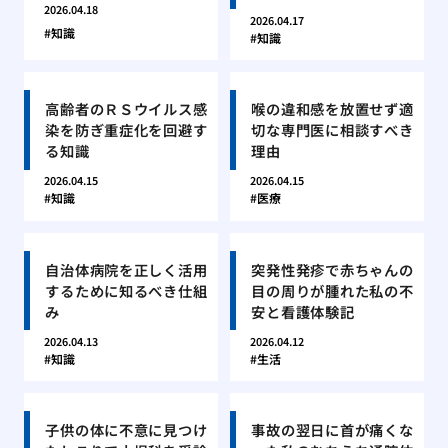
2026.04.18
2026.04.17
知識
知識
高齢者のＲＳウイルス感
喉の違和感を放置せず適
染を防ぎ重症化を回避す
切な専門医に相談すべき
る知識
理由
2026.04.15
2026.04.15
知識
医療
自治体病院を正しく活用
突発性発疹で赤ちゃんの
するために知るべき仕組
目の周りが腫れた私の不
み
安と看護体験記
2026.04.13
2026.04.12
知識
生活
子供の体に不意に見つけ
事故の翌日に首が痛くな