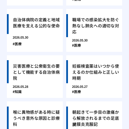
自治体病院の定義と地域
職場での感染拡大を防ぐ
医療を支える公的な使命
熱なし肺炎への適切な対
応
2026.05.30
2026.05.30
医療
医療
災害医療と公衆衛生の要
妊娠検査薬はいつから使
として機能する自治体病
えるのか仕組みと正しい
院
時期
2026.05.28
2026.05.27
知識
医療
喉に異物感がある時に疑
朝起きて一歩目の激痛か
うべき意外な原因と診療
ら解放されるまでの足底
科
腱膜炎克服記