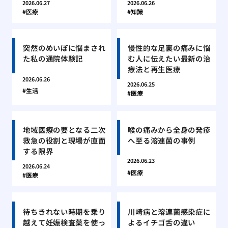
2026.06.27
2026.06.26
医療
知識
突然のめいぼに悩まされ
慢性的な足裏の痛みに悩
た私の通院体験記
む人に伝えたい最新の治
療法と再生医療
2026.06.26
2026.06.25
生活
医療
地域医療の要となる二次
喉の痛みから全身の発疹
救急の役割と現場が直面
へ至る溶連菌の事例
する限界
2026.06.23
2026.06.24
医療
医療
待ちきれない時期を乗り
川崎病と溶連菌感染症に
越えて妊娠検査薬を使っ
よるイチゴ舌の違い