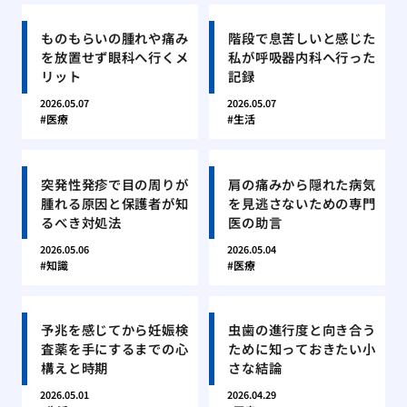
ものもらいの腫れや痛み
階段で息苦しいと感じた
を放置せず眼科へ行くメ
私が呼吸器内科へ行った
リット
記録
2026.05.07
2026.05.07
医療
生活
突発性発疹で目の周りが
肩の痛みから隠れた病気
腫れる原因と保護者が知
を見逃さないための専門
るべき対処法
医の助言
2026.05.06
2026.05.04
知識
医療
予兆を感じてから妊娠検
虫歯の進行度と向き合う
査薬を手にするまでの心
ために知っておきたい小
構えと時期
さな結論
2026.05.01
2026.04.29