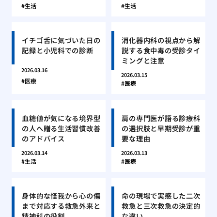
生活
生活
イチゴ舌に気づいた日の
消化器内科の視点から解
記録と小児科での診断
説する食中毒の受診タイ
ミングと注意
2026.03.16
2026.03.15
医療
医療
血糖値が気になる境界型
肩の専門医が語る診療科
の人へ贈る生活習慣改善
の選択肢と早期受診が重
のアドバイス
要な理由
2026.03.14
2026.03.13
生活
医療
身体的な怪我から心の傷
命の現場で実感した二次
まで対応する救急外来と
救急と三次救急の決定的
精神科の役割
な違い