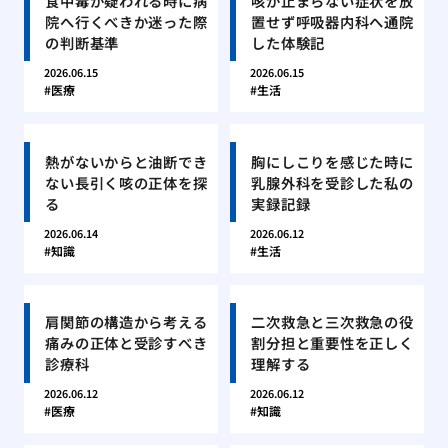
食中毒が疑われる時に病
咳が止まらない症状を放
院へ行くべきか迷った際
置せず呼吸器内科へ通院
の判断基準
した体験記
2026.06.15
2026.06.15
医療
生活
熱がないからと油断でき
胸にしこりを感じた時に
ない長引く咳の正体を探
乳腺外科を受診した私の
る
実録記録
2026.06.14
2026.06.12
知識
生活
肩関節の構造から考える
二次救急と三次救急の役
痛みの正体と受診すべき
割分担と重要性を正しく
診療科
理解する
2026.06.12
2026.06.12
医療
知識