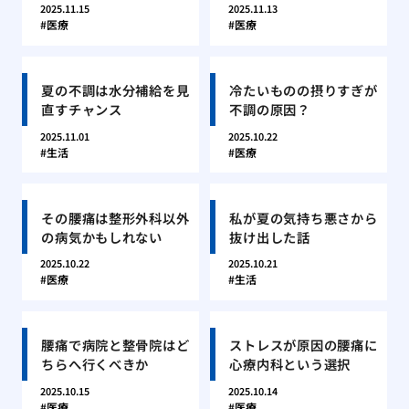
2025.11.15
2025.11.13
医療
医療
夏の不調は水分補給を見
冷たいものの摂りすぎが
直すチャンス
不調の原因？
2025.11.01
2025.10.22
生活
医療
その腰痛は整形外科以外
私が夏の気持ち悪さから
の病気かもしれない
抜け出した話
2025.10.22
2025.10.21
医療
生活
腰痛で病院と整骨院はど
ストレスが原因の腰痛に
ちらへ行くべきか
心療内科という選択
2025.10.15
2025.10.14
医療
医療