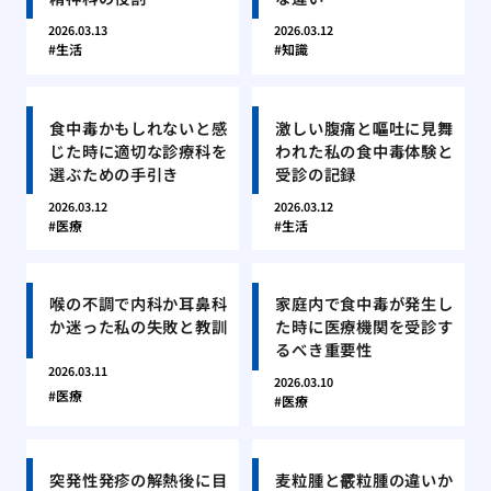
2026.03.13
2026.03.12
生活
知識
食中毒かもしれないと感
激しい腹痛と嘔吐に見舞
じた時に適切な診療科を
われた私の食中毒体験と
選ぶための手引き
受診の記録
2026.03.12
2026.03.12
医療
生活
喉の不調で内科か耳鼻科
家庭内で食中毒が発生し
か迷った私の失敗と教訓
た時に医療機関を受診す
るべき重要性
2026.03.11
2026.03.10
医療
医療
突発性発疹の解熱後に目
麦粒腫と霰粒腫の違いか