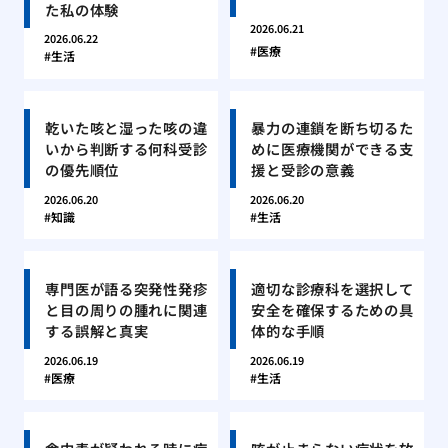
た私の体験
2026.06.21
2026.06.22
医療
生活
乾いた咳と湿った咳の違
暴力の連鎖を断ち切るた
いから判断する何科受診
めに医療機関ができる支
の優先順位
援と受診の意義
2026.06.20
2026.06.20
知識
生活
専門医が語る突発性発疹
適切な診療科を選択して
と目の周りの腫れに関連
安全を確保するための具
する誤解と真実
体的な手順
2026.06.19
2026.06.19
医療
生活