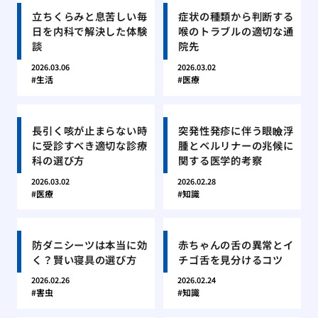
立ちくらみと息苦しい毎
症状の種類から判断する
日を内科で解決した体験
喉のトラブルの適切な通
談
院先
2026.03.06
2026.03.02
生活
医療
長引く咳が止まらない時
突発性発疹に伴う眼瞼浮
に受診すべき適切な診療
腫とベルリナーの兆候に
科の選び方
関する医学的考察
2026.03.02
2026.02.28
医療
知識
防ダニシーツは本当に効
赤ちゃんの舌の異常とイ
く？賢い寝具の選び方
チゴ舌を見分けるコツ
2026.02.26
2026.02.24
害虫
知識