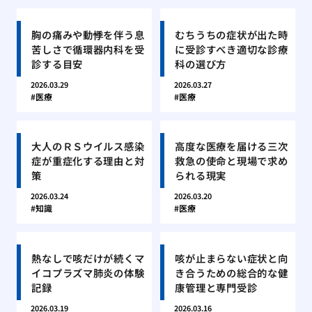
胸の痛みや動悸を伴う息
むちうちの症状が出た時
苦しさで循環器内科を受
に受診すべき適切な診療
診する目安
科の選び方
2026.03.29
2026.03.27
医療
医療
大人のＲＳウイルス感染
高度な医療を届ける三次
症が重症化する理由と対
救急の使命と現場で求め
策
られる現実
2026.03.24
2026.03.20
知識
医療
熱なしで咳だけが続くマ
咳が止まらない症状と向
イコプラズマ肺炎の体験
き合うための総合的な健
記録
康管理と専門受診
2026.03.19
2026.03.16