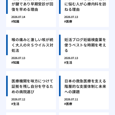
が鍵であり早期受診が回
に悩む人が心療内科を訪
復を早める理由
ねる理由
2026.07.14
2026.07.13
知識
医療
喉の痛みと激しい咳が続
妊活ブログ妊娠検査薬を
く大人のＲＳウイルス対
使うベストな時期を考え
処法
る
2026.07.13
2026.07.13
知識
生活
医療機関を味方につけて
日本の救急医療を支える
証拠を残し自分を守るた
階層的な支援体制と未来
めの病院選び
への課題
2026.07.12
2026.07.11
生活
医療