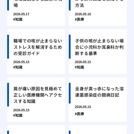
場
方法
2026.05.17
2026.05.16
知識
医療
職場での咳が止まらない
子供の咳が止まらない場
ストレスを解消するため
合に小児科か耳鼻科か判
の受診ガイド
断する基準
2026.05.15
2026.05.15
知識
知識
肩が痛い原因を見極めて
全身が真っ赤になった溶
正しい医療機関へアクセ
連菌感染症の闘病日記
スする知識
2026.05.15
2026.05.15
医療
知識