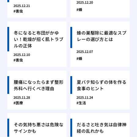
2025.12.20
2025.12.21
蜂
害虫
冬になると布団がかゆ
蜂の巣駆除に最適なスプ
い！乾燥が招く肌トラブ
レーの選び方とは
ルの正体
2025.12.07
2025.12.10
蜂
害虫
腰痛になったらまず整形
夏バテ知らずの体を作る
外科へ行くべき理由
食事のヒント
2025.11.28
2025.11.24
医療
生活
その気持ち悪さは危険な
だるさと吐き気は自律神
サインかも
経の乱れかも