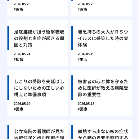
2026.05.26
2026.05.25
医療
医療
足底腱膜が担う衝撃吸収
喘息持ちの大人がＲＳウ
の役割と炎症が起きる原
イルスに感染した時の実
因と対策
体験
2026.05.24
2026.05.19
知識
生活
しこりの受診を先延ばし
被害者の心と体を守るた
にしないための正しい心
めに医師が教える病院受
構えと準備事項
診の重要性
2026.05.19
2026.05.18
医療
医療
公立病院の看護師が見た
微熱すら出ない咳の症状
地域住民と歩む医療の現
から肺の異変を察知する