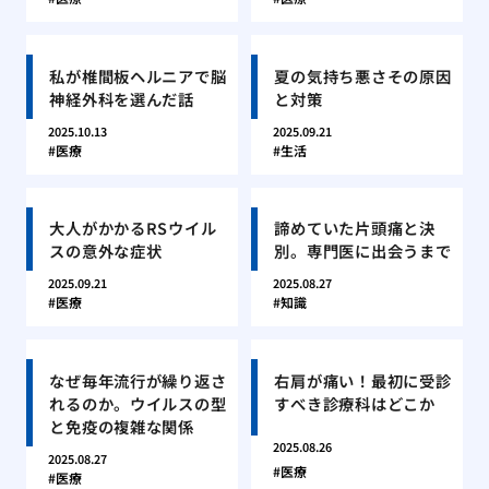
私が椎間板ヘルニアで脳
夏の気持ち悪さその原因
神経外科を選んだ話
と対策
2025.10.13
2025.09.21
医療
生活
大人がかかるRSウイル
諦めていた片頭痛と決
スの意外な症状
別。専門医に出会うまで
2025.09.21
2025.08.27
医療
知識
なぜ毎年流行が繰り返さ
右肩が痛い！最初に受診
れるのか。ウイルスの型
すべき診療科はどこか
と免疫の複雑な関係
2025.08.26
2025.08.27
医療
医療