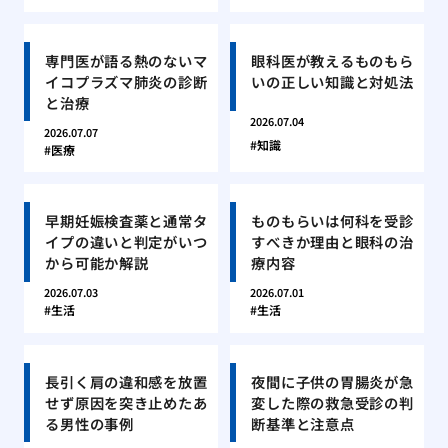
専門医が語る熱のないマ
眼科医が教えるものもら
イコプラズマ肺炎の診断
いの正しい知識と対処法
と治療
2026.07.04
2026.07.07
知識
医療
早期妊娠検査薬と通常タ
ものもらいは何科を受診
イプの違いと判定がいつ
すべきか理由と眼科の治
から可能か解説
療内容
2026.07.03
2026.07.01
生活
生活
長引く肩の違和感を放置
夜間に子供の胃腸炎が急
せず原因を突き止めたあ
変した際の救急受診の判
る男性の事例
断基準と注意点