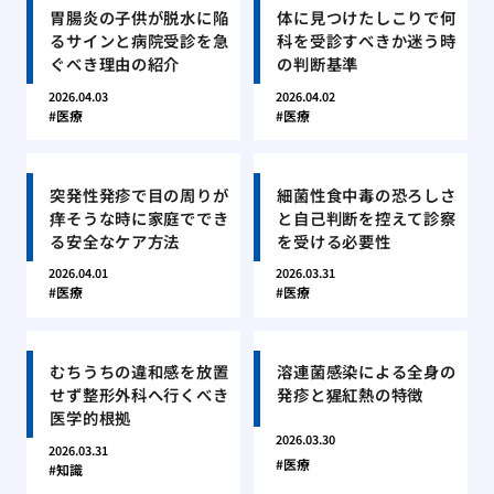
胃腸炎の子供が脱水に陥
体に見つけたしこりで何
るサインと病院受診を急
科を受診すべきか迷う時
ぐべき理由の紹介
の判断基準
2026.04.03
2026.04.02
医療
医療
突発性発疹で目の周りが
細菌性食中毒の恐ろしさ
痒そうな時に家庭ででき
と自己判断を控えて診察
る安全なケア方法
を受ける必要性
2026.04.01
2026.03.31
医療
医療
むちうちの違和感を放置
溶連菌感染による全身の
せず整形外科へ行くべき
発疹と猩紅熱の特徴
医学的根拠
2026.03.30
2026.03.31
医療
知識