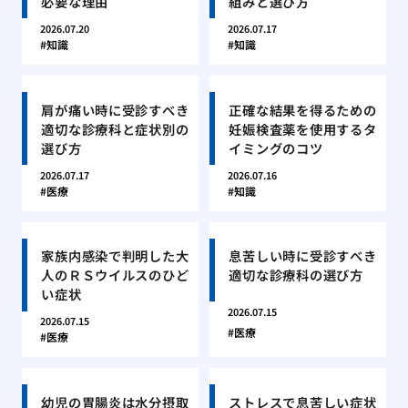
必要な理由
組みと選び方
2026.07.20
2026.07.17
知識
知識
肩が痛い時に受診すべき
正確な結果を得るための
適切な診療科と症状別の
妊娠検査薬を使用するタ
選び方
イミングのコツ
2026.07.17
2026.07.16
医療
知識
家族内感染で判明した大
息苦しい時に受診すべき
人のＲＳウイルスのひど
適切な診療科の選び方
い症状
2026.07.15
2026.07.15
医療
医療
幼児の胃腸炎は水分摂取
ストレスで息苦しい症状