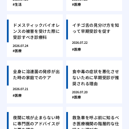
生活
医療
ドメスティックバイオレ
イチゴ舌の見分け方を知
ンスの被害を受けた際に
って早期受診を促す
受診すべき診療科
2026.07.22
2026.07.24
医療
医療
全身に溶連菌の発疹が出
食中毒の症状を悪化させ
た時の家庭でのケア
ないために早期受診が推
奨される理由
2026.07.21
2026.07.20
医療
医療
夜間に咳が止まらない時
救急車を呼ぶ前に知るべ
に専門医のアドバイスが
き医療機関の階層的な仕