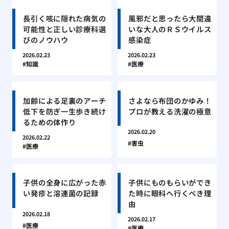
長引く咳に隠れた病気の
風邪だと思ったら大間違
可能性と正しい診療科選
いな大人のＲＳウイルス
びのノウハウ
感染症
2026.02.23
2026.02.23
知識
医療
加齢による足裏のアーチ
さよなら布団のかゆみ！
低下を防ぎ一生歩き続け
プロが教える洗濯の極意
るための体作り
2026.02.20
2026.02.22
害虫
医療
子供の全身に広がった赤
子供にものもらいができ
い発疹と溶連菌の記録
た時に眼科へ行くべき理
由
2026.02.18
2026.02.17
医療
医療