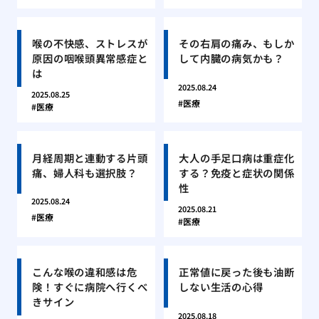
喉の不快感、ストレスが
その右肩の痛み、もしか
原因の咽喉頭異常感症と
して内臓の病気かも？
は
2025.08.24
2025.08.25
医療
医療
月経周期と連動する片頭
大人の手足口病は重症化
痛、婦人科も選択肢？
する？免疫と症状の関係
性
2025.08.24
2025.08.21
医療
医療
こんな喉の違和感は危
正常値に戻った後も油断
険！すぐに病院へ行くべ
しない生活の心得
きサイン
2025.08.18