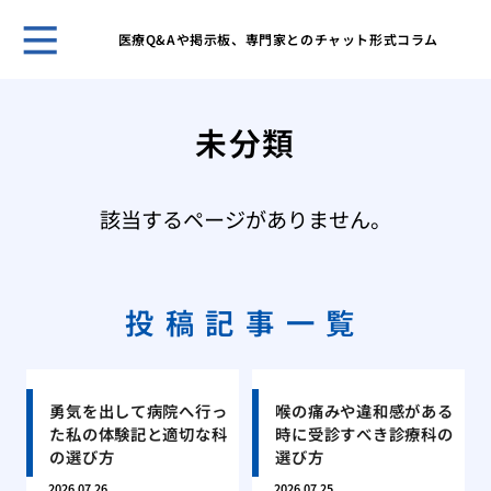
医療Q&Aや掲示板、専門家とのチャット形式コラム
ホー
彼の
未分類
手術
自分
悪化
該当するページがありません。
粉瘤
と注
顔に
にす
投稿記事一覧
肺炎
「非
ただ
勇気を出して病院へ行っ
喉の痛みや違和感がある
で微
た私の体験記と適切な科
時に受診すべき診療科の
高齢
の選び方
選び方
し厳
2026.07.26
2026.07.25