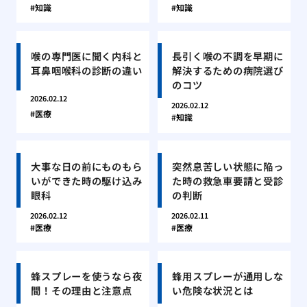
知識
知識
喉の専門医に聞く内科と
長引く喉の不調を早期に
耳鼻咽喉科の診断の違い
解決するための病院選び
のコツ
2026.02.12
2026.02.12
医療
知識
大事な日の前にものもら
突然息苦しい状態に陥っ
いができた時の駆け込み
た時の救急車要請と受診
眼科
の判断
2026.02.12
2026.02.11
医療
医療
蜂スプレーを使うなら夜
蜂用スプレーが通用しな
間！その理由と注意点
い危険な状況とは