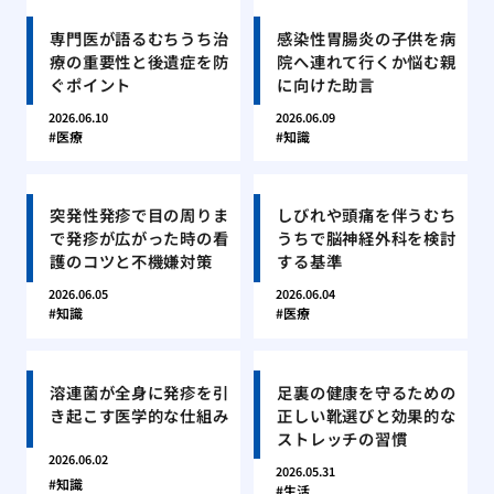
専門医が語るむちうち治
感染性胃腸炎の子供を病
療の重要性と後遺症を防
院へ連れて行くか悩む親
ぐポイント
に向けた助言
2026.06.10
2026.06.09
医療
知識
突発性発疹で目の周りま
しびれや頭痛を伴うむち
で発疹が広がった時の看
うちで脳神経外科を検討
護のコツと不機嫌対策
する基準
2026.06.05
2026.06.04
知識
医療
溶連菌が全身に発疹を引
足裏の健康を守るための
き起こす医学的な仕組み
正しい靴選びと効果的な
ストレッチの習慣
2026.06.02
2026.05.31
知識
生活