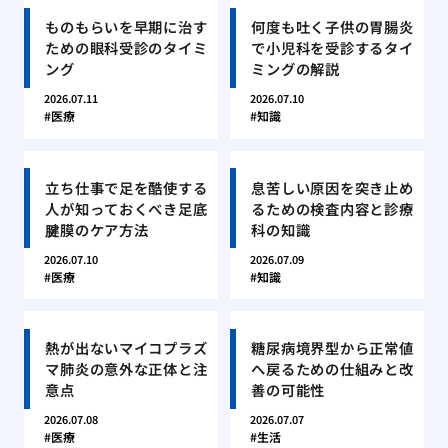
ものもらいを早期に治す
何度も吐く子供の胃腸炎
ための眼科受診のタイミ
で小児科を受診するタイ
ング
ミングの解説
2026.07.11
2026.07.10
医療
知識
立ち仕事で足を酷使する
息苦しい原因を突き止め
人が知っておくべき足底
るための検査内容と診療
腱膜のケア方法
科の知識
2026.07.10
2026.07.09
医療
知識
熱が出ないマイコプラズ
糖尿病境界型から正常値
マ肺炎の意外な正体と注
へ戻るための仕組みと改
意点
善の可能性
2026.07.08
2026.07.07
医療
生活