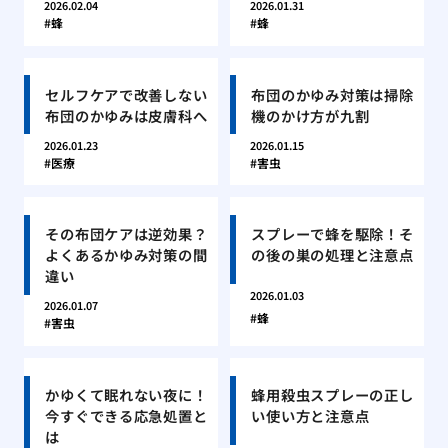
2026.02.04
2026.01.31
蜂
蜂
セルフケアで改善しない
布団のかゆみ対策は掃除
布団のかゆみは皮膚科へ
機のかけ方が九割
2026.01.23
2026.01.15
医療
害虫
その布団ケアは逆効果？
スプレーで蜂を駆除！そ
よくあるかゆみ対策の間
の後の巣の処理と注意点
違い
2026.01.03
2026.01.07
蜂
害虫
かゆくて眠れない夜に！
蜂用殺虫スプレーの正し
今すぐできる応急処置と
い使い方と注意点
は