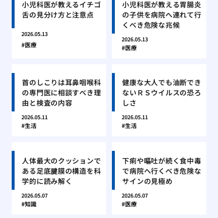
小児科医が教えるイチゴ
小児科医が教える胃腸炎
舌の見分け方と注意点
の子供を病院へ連れて行
くべき危険な兆候
2026.05.13
2026.05.13
医療
医療
首のしこりは耳鼻咽喉科
健康な大人でも油断でき
の専門医に相談すべき理
ないＲＳウイルスの恐ろ
由と検査の内容
しさ
2026.05.11
2026.05.11
生活
生活
人体最大のクッションで
下痢や嘔吐が続く食中毒
ある足底腱膜の構造を科
で病院へ行くべき危険な
学的に読み解く
サインの見極め
2026.05.07
2026.05.07
知識
医療