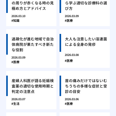
の周りが赤くなる時の見
ら学ぶ適切な診療科の選
極め方とアドバイス
び方
2026.03.10
2026.03.09
知識
医療
過疎化が進む地域で自治
大人も注意したい溶連菌
体病院が果たすべき新た
による全身の発疹
な役割
2026.03.08
2026.03.09
医療
医療
産婦人科医が語る妊娠検
首の痛みだけではないむ
査薬の適切な使用時期と
ちうちの多様な症状と受
判定の注意点
診の目安
2026.03.07
2026.03.06
生活
医療